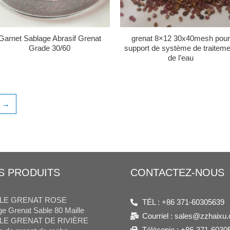
Garnet Sablage Abrasif Grenat
grenat 8×12 30x40mesh pour
Grade 30/60
support de système de traiteme
de l’eau
→
S PRODUITS
CONTACTEZ-NOUS
LE GRENAT ROSE
TÉL : +86 371-60305639
e Grenat Sable 80 Maille
Courriel : sales@zzhaixu.
LE GRENAT DE RIVIÈRE
Télécopie : +86-371-6030