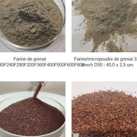
Farine de grenat
Farine/micropoudre de grenat 3
30F240F280F320F360F400F500F600F800
mesh D50 : 40,0 ± 2,5 um