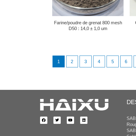
Farine/poudre de grenat 800 mesh
D50 : 14,0 ± 1,0 um
1
2
3
4
5
6
DE
SAB
Roug
SAB