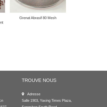
Grenat Abrasif 80 Mesh
nt
TROUVE NOUS
Adresse
cn
Salle 1903, Yaxing Times Plaza,
5637
Songshan South Road,