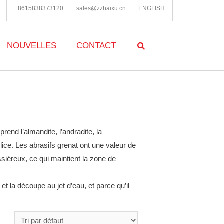
+8615838373120
sales@zzhaixu.cn
ENGLISH
NOUVELLES
CONTACT
end l’almandite, l’andradite, la
lice.
Les abrasifs grenat ont une valeur de
ssiéreux, ce qui maintient la zone de
et la découpe au jet d’eau, et parce qu’il