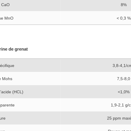
m CaO
8%
se MnO
< 0,3 %
rine de grenat
écifique
3,8-4,1/c
e Mohs
7,5-8,0
 l’acide (HCL)
<1,0%
pparente
1,9-2,1 g/
ure
25 ppm max