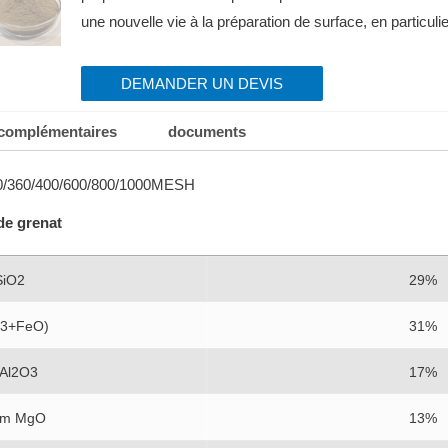
une nouvelle vie à la préparation de surface, en particulier
DEMANDER UN DEVIS
 complémentaires
documents
/360/400/600/800/1000MESH
de grenat
 SiO2
29%
O3+FeO)
31%
 Al2O3
17%
um MgO
13%