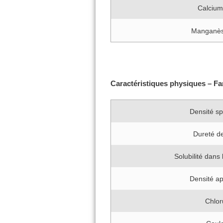
Calciu
Manganè
Caractéristiques physiques – Fa
Densité sp
Dureté d
Solubilité dans
Densité a
Chlor