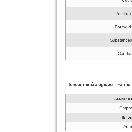
Coul
Point de
Forme du
Substances
Conduct
Teneur minéralogique – Farine 
Grenat A
Ompha
Ilmén
Autr