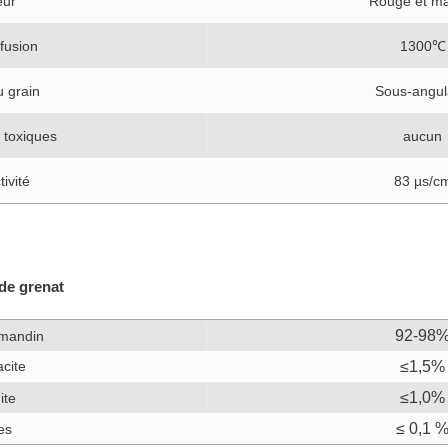
eur
Rouge et ma
 fusion
1300℃
 grain
Sous-angul
 toxiques
aucun
ivité
83 µs/c
de grenat
92-98
lmandin
cite
≤1,5%
≤1,0%
ite
≤ 0,1 
es