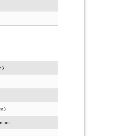
m3
cm3
imum