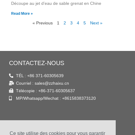
Découpe au jet d’eau de sable grenat en Chine
Read More »
« Previous
1
2
3
4
5
Next »
CONTACTEZ-NOUS
TÉL : +86 371-60305639
Courriel : sales@zzhaixu.cn
Télécopie : +86-371-60305637
MP/Whatsapp/Wechat : +8615838373120
TROUVE NOUS
Ce site utilise des cookies pour vous garantir