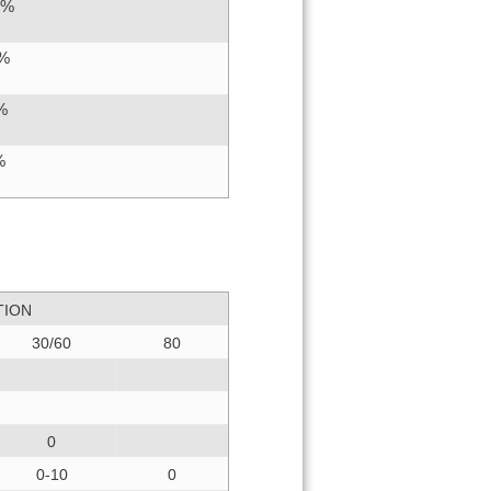
8%
2%
%
%
TION
30/60
80
0
0-10
0