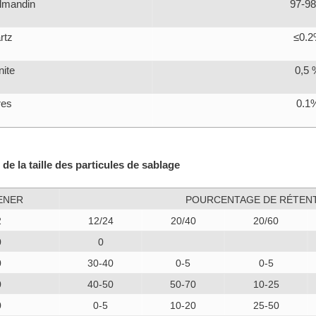
lmandin
97-9
rtz
≤0.
nite
0,5 
res
0.1
 de la taille des particules de sablage
ENER
POURCENTAGE DE RÉTEN
2
12/24
20/40
20/60
0
0
0
30-40
0-5
0-5
0
40-50
50-70
10-25
0
0-5
10-20
25-50