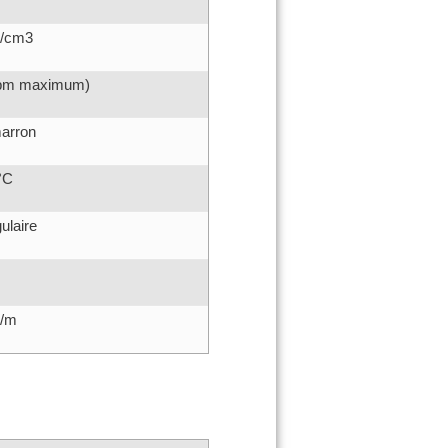
g/cm3
ppm maximum)
arron
°C
ulaire
s/m