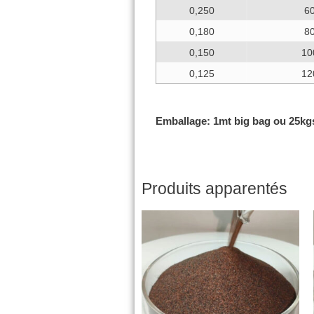
0,250
6
0,180
8
0,150
10
0,125
12
Emballage: 1mt big bag ou 25k
Produits apparentés