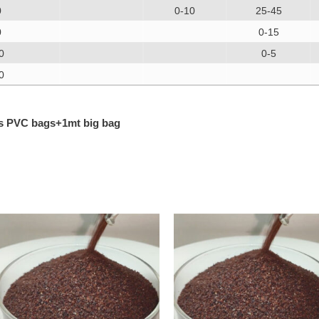
0
0-10
25-45
0
0-15
0
0-5
0
gs PVC bags+1mt big bag