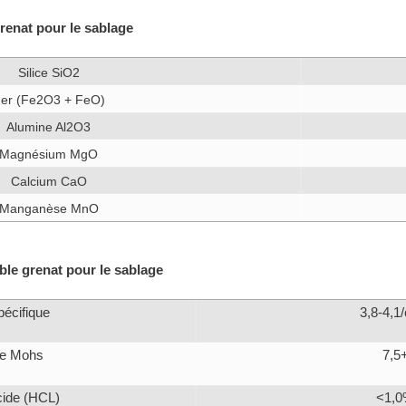
renat pour le sablage
Silice SiO2
er (Fe2O3 + FeO)
Alumine Al2O3
Magnésium MgO
Calcium CaO
Manganèse MnO
ble grenat pour le sablage
pécifique
3,8-4,1
de Mohs
7,5
acide (HCL)
<1,