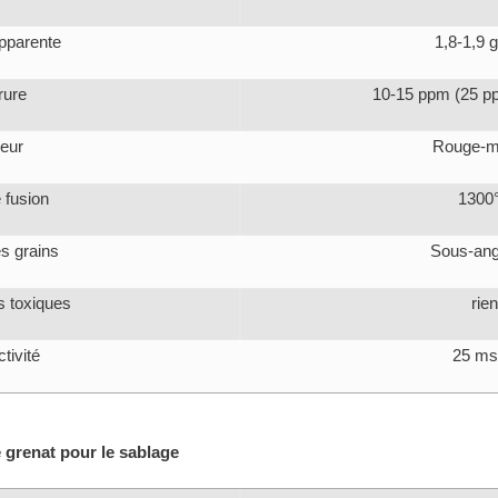
pparente
1,8-1,9 
rure
10-15 ppm (25 
eur
Rouge-m
 fusion
1300
s grains
Sous-ang
 toxiques
rien
tivité
25 m
 grenat pour le sablage