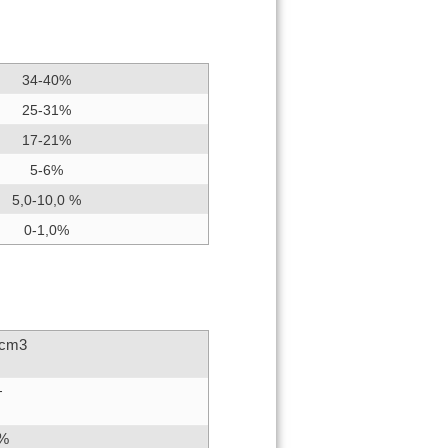
34-40%
25-31%
17-21%
5-6%
5,0-10,0 %
0-1,0%
/cm3
+
0%