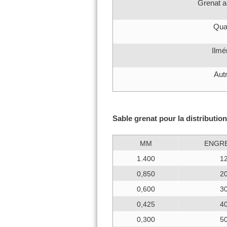
Grenat a
Qua
Ilmé
Aut
Sable grenat pour la distribution
MM
ENGR
1.400
1
0,850
2
0,600
3
0,425
4
0,300
5