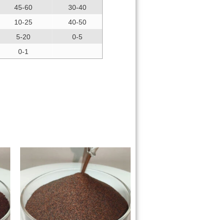
45-60
30-40
10-25
40-50
5-20
0-5
0-1